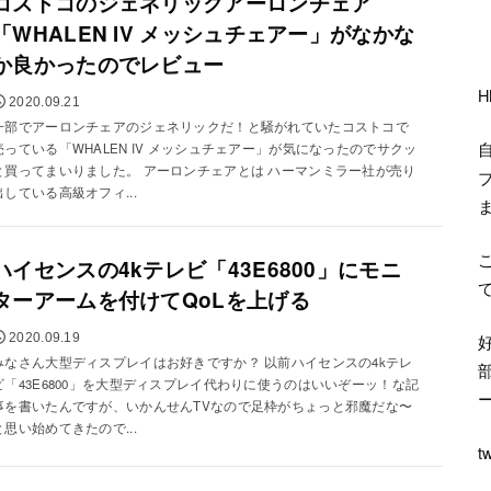
コストコのジェネリックアーロンチェア
「WHALEN IV メッシュチェアー」がなかな
か良かったのでレビュー
2020.09.21
一部でアーロンチェアのジェネリックだ！と騒がれていたコストコで
売っている「WHALEN IV メッシュチェアー」が気になったのでサクッ
と買ってまいりました。 アーロンチェアとは ハーマンミラー社が売り
出している高級オフィ...
ハイセンスの4kテレビ「43E6800」にモニ
ターアームを付けてQoLを上げる
2020.09.19
みなさん大型ディスプレイはお好きですか？ 以前ハイセンスの4kテレ
ビ「43E6800」を大型ディスプレイ代わりに使うのはいいぞーッ！な記
事を書いたんですが、いかんせんTVなので足枠がちょっと邪魔だな〜
と思い始めてきたので...
tw