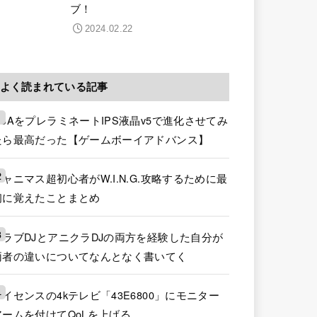
ブ！
2024.02.22
よく読まれている記事
GBAをプレラミネートIPS液晶v5で進化させてみ
たら最高だった【ゲームボーイアドバンス】
シャニマス超初心者がW.I.N.G.攻略するために最
初に覚えたことまとめ
クラブDJとアニクラDJの両方を経験した自分が
両者の違いについてなんとなく書いてく
ハイセンスの4kテレビ「43E6800」にモニター
アームを付けてQoLを上げる