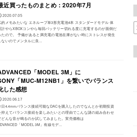
最近買ったものまとめ：2020年7月
2020.07.05
私的メモみたいな エネループ単3形充電池4本 スタンダードモデル 体
重計やらXBOXコンやら毎回バッテリー切れる度に充電するのが面倒だ
ったので。 予備があると満充電の電池在庫がない時にストレスが発生
しないのでメンタルに良...
ADVANCED「MODEL 3M」に
SONY「MUC-M12NB1」を繋いでバランス
化した感想
2020.06.17
昨日4.4mmバランス接続可能なDACを購入したのでなんとか初期投資
を抑えてバランス接続を楽しみたいとの理由でこんな謎の組み合わせ
でどんな音が鳴るのか試してみました。実売価格は
ADVANCED「MODEL 3M」有線モデ...