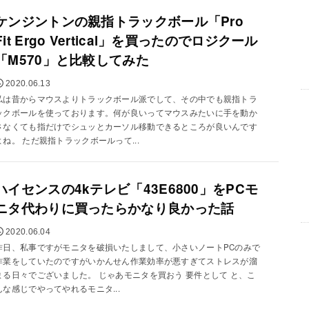
ケンジントンの親指トラックボール「Pro
Fit Ergo Vertical」を買ったのでロジクール
「M570」と比較してみた
2020.06.13
私は昔からマウスよりトラックボール派でして、その中でも親指トラ
ックボールを使っております。何が良いってマウスみたいに手を動か
さなくても指だけでシュッとカーソル移動できるところが良いんです
よね。 ただ親指トラックボールって...
ハイセンスの4kテレビ「43E6800」をPCモ
ニタ代わりに買ったらかなり良かった話
2020.06.04
昨日、私事ですがモニタを破損いたしまして、小さいノートPCのみで
作業をしていたのですがいかんせん作業効率が悪すぎてストレスが溜
まる日々でございました。 じゃあモニタを買おう 要件として と、こ
んな感じでやってやれるモニタ...