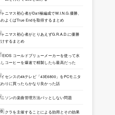
シャニマス初心者がDa1極編成でW.I.N.G.優勝、
あわよくばTrue Endを取得するまとめ
シャニマス初心者がとりあえずG.R.A.D.に優勝
だけするまとめ
EPEIOS コールドブリューメーカーを使って水
出しコーヒーを爆速で精製したら最高だった
ハイセンスの4kテレビ「43E6800」をPCモニタ
代わりに買ったらかなり良かった話
アニソンの楽曲管理方法パッとしない問題
アニクラを主催することによる効用とその効果