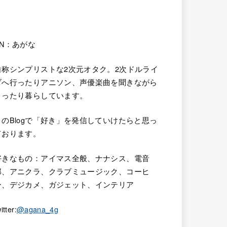
HN：あがな
自称シンプリストな2次元オタク。2次ドルライ
ブへ行ったりアニソン、声優楽曲を聞きながら
まったり暮らしています。
このBlogで「好き」を発信していけたらと思っ
ております。
好きなもの：アイマス全般、ナナシス、電音
部、アニクラ、クラブミュージック、コーヒ
ー、デジカメ、ガジェット、インテリア
itter:
@agana_4g