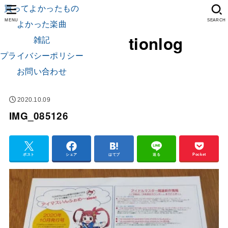
買ってよかったもの
よかった楽曲
MENU
SEARCH
tionlog
雑記
プライバシーポリシー
お問い合わせ
2020.10.09
IMG_085126
ポスト
シェア
はてブ
送る
Pocket