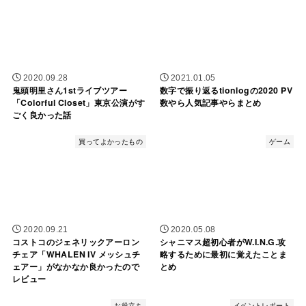
2020.09.28
2021.01.05
鬼頭明里さん1stライブツアー
数字で振り返るtionlogの2020 PV
「Colorful Closet」東京公演がす
数やら人気記事やらまとめ
ごく良かった話
買ってよかったもの
ゲーム
2020.09.21
2020.05.08
コストコのジェネリックアーロン
シャニマス超初心者がW.I.N.G.攻
チェア「WHALEN IV メッシュチ
略するために最初に覚えたことま
ェアー」がなかなか良かったので
とめ
レビュー
お役立ち
イベントレポート