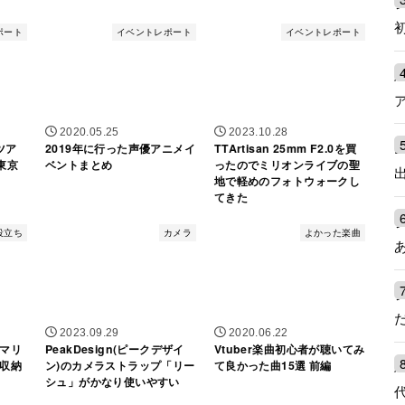
ポート
イベントレポート
イベントレポート
2020.05.25
2023.10.28
ツア
2019年に行った声優アニメイ
TTArtisan 25mm F2.0を買
」東京
ベントまとめ
ったのでミリオンライブの聖
地で軽めのフォトウォークし
てきた
役立ち
カメラ
よかった楽曲
2023.09.29
2020.06.22
マリ
PeakDesign(ピークデザイ
Vtuber楽曲初心者が聴いてみ
収納
ン)のカメラストラップ「リー
て良かった曲15選 前編
シュ」がかなり使いやすい