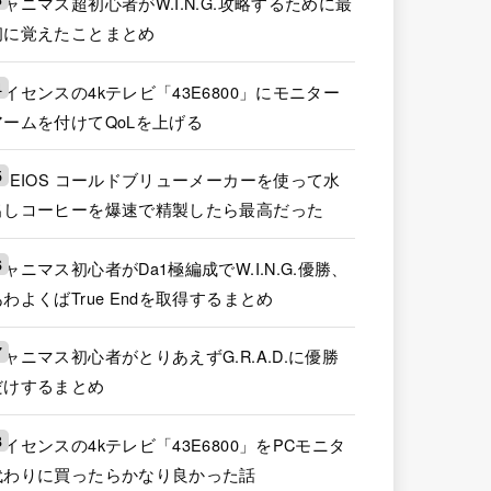
シャニマス超初心者がW.I.N.G.攻略するために最
初に覚えたことまとめ
ハイセンスの4kテレビ「43E6800」にモニター
アームを付けてQoLを上げる
EPEIOS コールドブリューメーカーを使って水
出しコーヒーを爆速で精製したら最高だった
シャニマス初心者がDa1極編成でW.I.N.G.優勝、
あわよくばTrue Endを取得するまとめ
シャニマス初心者がとりあえずG.R.A.D.に優勝
だけするまとめ
ハイセンスの4kテレビ「43E6800」をPCモニタ
代わりに買ったらかなり良かった話