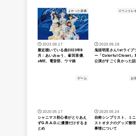
よかった楽曲
イベントレ
2023.09.17
2020.09.28
最近聴いている曲2023年9
鬼頭明里さん1stライブ
月：あいみゅう、峯田茉優、
ー「Colorful Closet
≠ME、電音部、ウマ娘
公演がすごく良かった話
ゲーム
お
2020.05.17
2020.05.24
シャニマス初心者がとりあえ
自称シンプリスト、ミニ
ずG.R.A.D.に優勝だけするま
ストオタクのグッズ整理
とめ
事情について