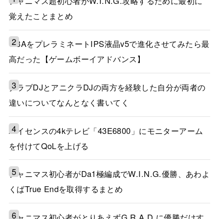
シャニマス超初心者がW.I.N.G.攻略するために最初に
覚えたことまとめ
GBAをプレラミネートIPS液晶v5で進化させてみたら最
高だった【ゲームボーイアドバンス】
クラブDJとアニクラDJの両方を経験した自分が両者の
違いについてなんとなく書いてく
ハイセンスの4kテレビ「43E6800」にモニターアーム
を付けてQoLを上げる
シャニマス初心者がDa1極編成でW.I.N.G.優勝、あわよ
くばTrue Endを取得するまとめ
シャニマス初心者がとりあえずG.R.A.D.に優勝だけす